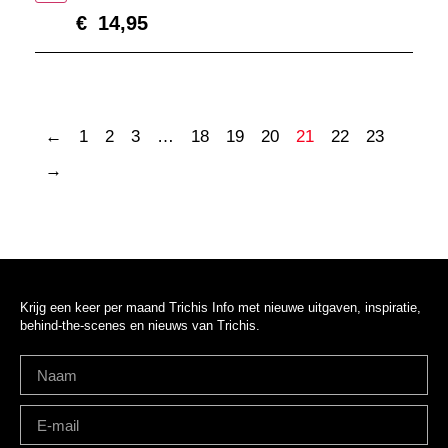
€
14,95
←
1
2
3
…
18
19
20
21
22
23
→
Krijg een keer per maand Trichis Info met nieuwe uitgaven, inspiratie,
behind-the-scenes en nieuws van Trichis.