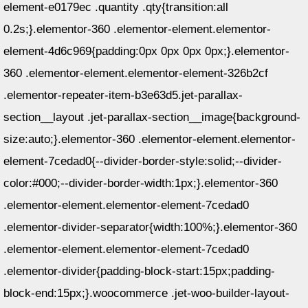
element-e0179ec .quantity .qty{transition:all
0.2s;}.elementor-360 .elementor-element.elementor-
element-4d6c969{padding:0px 0px 0px 0px;}.elementor-
360 .elementor-element.elementor-element-326b2cf
.elementor-repeater-item-b3e63d5.jet-parallax-
section__layout .jet-parallax-section__image{background-
size:auto;}.elementor-360 .elementor-element.elementor-
element-7cedad0{--divider-border-style:solid;--divider-
color:#000;--divider-border-width:1px;}.elementor-360
.elementor-element.elementor-element-7cedad0
.elementor-divider-separator{width:100%;}.elementor-360
.elementor-element.elementor-element-7cedad0
.elementor-divider{padding-block-start:15px;padding-
block-end:15px;}.woocommerce .jet-woo-builder-layout-