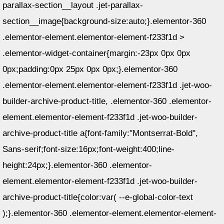
parallax-section__layout .jet-parallax-
section__image{background-size:auto;}.elementor-360
.elementor-element.elementor-element-f233f1d >
.elementor-widget-container{margin:-23px 0px 0px
0px;padding:0px 25px 0px 0px;}.elementor-360
.elementor-element.elementor-element-f233f1d .jet-woo-
builder-archive-product-title, .elementor-360 .elementor-
element.elementor-element-f233f1d .jet-woo-builder-
archive-product-title a{font-family:"Montserrat-Bold",
Sans-serif;font-size:16px;font-weight:400;line-
height:24px;}.elementor-360 .elementor-
element.elementor-element-f233f1d .jet-woo-builder-
archive-product-title{color:var( --e-global-color-text
);}.elementor-360 .elementor-element.elementor-element-