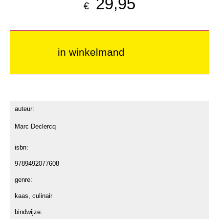
29,95
€
in winkelmand
auteur:
Marc Declercq
isbn:
9789492077608
genre:
kaas, culinair
bindwijze: