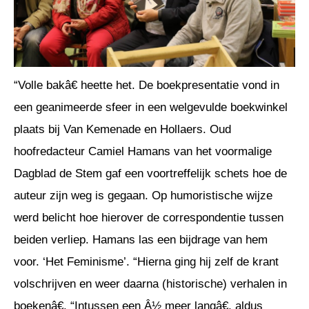
“Volle bakâ€ heette het. De boekpresentatie vond in
een geanimeerde sfeer in een welgevulde boekwinkel
plaats bij Van Kemenade en Hollaers. Oud
hoofredacteur Camiel Hamans van het voormalige
Dagblad de Stem gaf een voortreffelijk schets hoe de
auteur zijn weg is gegaan. Op humoristische wijze
werd belicht hoe hierover de correspondentie tussen
beiden verliep. Hamans las een bijdrage van hem
voor. ‘Het Feminisme’. “Hierna ging hij zelf de krant
volschrijven en weer daarna (historische) verhalen in
boekenâ€. “Intussen een Â½ meer langâ€, aldus