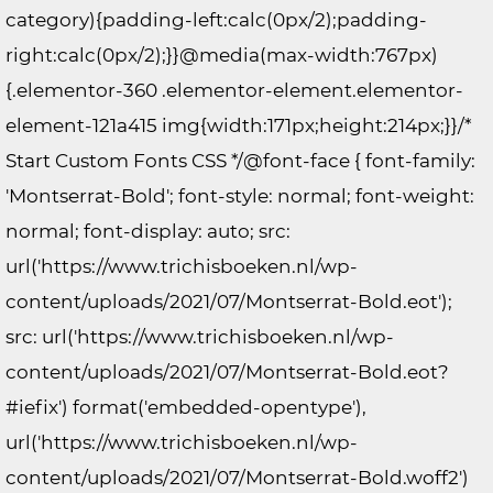
category){padding-left:calc(0px/2);padding-
right:calc(0px/2);}}@media(max-width:767px)
{.elementor-360 .elementor-element.elementor-
element-121a415 img{width:171px;height:214px;}}/*
Start Custom Fonts CSS */@font-face { font-family:
'Montserrat-Bold'; font-style: normal; font-weight:
normal; font-display: auto; src:
url('https://www.trichisboeken.nl/wp-
content/uploads/2021/07/Montserrat-Bold.eot');
src: url('https://www.trichisboeken.nl/wp-
content/uploads/2021/07/Montserrat-Bold.eot?
#iefix') format('embedded-opentype'),
url('https://www.trichisboeken.nl/wp-
content/uploads/2021/07/Montserrat-Bold.woff2')