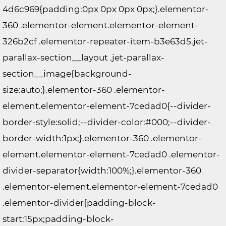
4d6c969{padding:0px 0px 0px 0px;}.elementor-
360 .elementor-element.elementor-element-
326b2cf .elementor-repeater-item-b3e63d5.jet-
parallax-section__layout .jet-parallax-
section__image{background-
size:auto;}.elementor-360 .elementor-
element.elementor-element-7cedad0{--divider-
border-style:solid;--divider-color:#000;--divider-
border-width:1px;}.elementor-360 .elementor-
element.elementor-element-7cedad0 .elementor-
divider-separator{width:100%;}.elementor-360
.elementor-element.elementor-element-7cedad0
.elementor-divider{padding-block-
start:15px;padding-block-