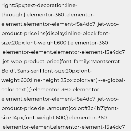
right:5px;text-decoration:line-
through;}.elementor-360 .elementor-
element.elementor-element-f5a4dc7 .jet-woo-
product-price ins{display:inline-block;font-
size:20px;font-weight:600;}.elementor-360
.elementor-element.elementor-element-f5a4dc7
.jet-woo-product-price{font-family:"Montserrat-
Bold", Sans-serif;font-size:20px;font-
weight:600;line-height:25px;color:var( --e-global-
color-text );}.elementor-360 .elementor-
element.elementor-element-f5a4dc7 .jet-woo-
product-price del .amount{color:#3c4b71;font-
size:14px;font-weight:600;}.elementor-360
.elementor-element.elementor-element-f5a4dc7