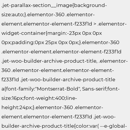
.jet-parallax-section__image{background-
size:auto;}.elementor-360 .elementor-
element.elementor-element-f233f1d > .elementor-
widget-container{margin:-23px 0px 0px
0px;padding:0px 25px 0px 0px;}.elementor-360
.elementor-element.elementor-element-f233f1d
.jet-woo-builder-archive-product-title, .elementor-
360 .elementor-element.elementor-element-
f233f1d .jet-woo-builder-archive-product-title
a{font-family:"Montserrat-Bold", Sans-serif;font-
size:16px;font-weight:400;line-
height:24px;}.elementor-360 .elementor-
element.elementor-element-f233f1d .jet-woo-
builder-archive-product-title{color:var( --e-global-