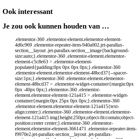
Ook interessant
Je zou ook kunnen houden van …
.elementor-360 .elementor-element.elementor-element-
4d6c969 .elementor-repeater-item-940a002.jet-parallax-
section__layout .jet-parallax-section__image{background-
size:auto;}.elementor-360 .elementor-element.elementor-
element-c5c8e63 > .elementor-element-
populated{padding:0px 0px 0px 0px;}.elementor-360
.elementor-element.elementor-element-48bcd37{--spacer-
size:1px;}.elementor-360 .elementor-element.elementor-
element-48bcd37 > .elementor-widget-container{margin:0px
0px -40px 0px;}.elementor-360 .elementor-
element.elementor-element-121a415 > .elementor-widget-
container{margin:0px 25px 0px 0px;}.elementor-360
.elementor-element.elementor-element-121a415{text-
align:center;}.elementor-360 .elementor-element.elementor-
element-121a415 img{height:250px;object-fit:contain;object-
position:center center;}.elementor-360 .elementor-
element.elementor-element-3661471 .elementor-repeater-item-
f9970e2.jet-parallax-section__layout .jet-parallax-