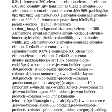
0.2s;}.elementor-360 .elementor-element.elementor-element-
e0179ec .quantity .qty{transition:all 0.2s;}.elementor-360
.elementor-element.elementor-element-4d6c969{padding:0px
0px 0px 0px;}.elementor-360 .elementor-element.elementor-
element-326b2cf .elementor-repeater-item-b3e63d5.jet-
parallax-section__layout .jet-parallax-
section__image{background-size:auto;}.elementor-360
.elementor-element.elementor-element-7cedad0{--divider-
border-style:solid;--divider-color:#000;--divider-border-
width:1px;}.elementor-360 .elementor-element.elementor-
element-7cedad0 .elementor-divider-
separator{width:100%;}.elementor-360 .elementor-
element.elementor-element-7cedad0 .elementor-
divider{padding-block-start:15px;padding-block-
end:15px;}.woocommerce .jet-woo-builder-layout-
360.products.jet-woo-builder-products--columns{--
columns:4;}.woocommerce .jet-woo-builder-layout-
360.products.jet-woo-builder-products--columns
.product:not(.product-category){margin-bottom:10px
!important;}@media(max-width:1024px){.woocommerce
.jet-woo-builder-layout-360.products.jet-woo-builder-
products--columns{--columns:4;margin-
left:calc(-0px/2);margin-right:calc(-0px/2);}.woocommerce
.jet-woo-builder-layout-360.products.jet-woo-builder-
products--columns .product:not(.product-category){padding-