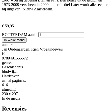
2007 won hij de Anna Blaman Prijs
. Een keuze uit de gedichten
1973-2009 verscheen in 2009 onder de titel
Later wordt alles echter
bij uitgeverij Nieuw Amsterdam.
€
59,95
ROTTERDAM aantal
In winkelmand
auteur:
Jan Oudenaarden
,
Rien Vroegindeweij
isbn:
9789491555572
genre:
Geschiedenis
bindwijze:
Hardcover
aantal pagina's:
616
afmeting:
230 x 297
In de media
Recensies