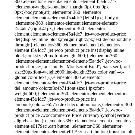
360 .elementor-element.elementor-element-f5a4dc7 >
.elementor-widget-container{margin:0px 0px 0px
0px;}body:not(.rtl) .elementor-360 .elementor-
element.elementor-element-f5a4dc7{left:41px;}body.rtl
.elementor-360 .elementor-element.elementor-element-
f5a4dc7{right:41px;}.elementor-360 .elementor-
element.elementor-element-f5a4dc7 .jet-woo-product-price
del{display:inline-block;margin-right:5px;text-decoration:line-
through;}.elementor-360 .elementor-element.elementor-
element-f5a4dc7 .jet-woo-product-price ins{display:inline-
block;font-size:20px;font-weight:600;}.elementor-360
.elementor-element.elementor-element-f5a4dc7 .jet-woo-
product-price{font-family:"Montserrat-Bold", Sans-serif;font-
size:20px;font-weight:600;line-height:25px;color:var( --e-
global-color-text );}.elementor-360 .elementor-
element.elementor-element-f5a4dc7 .jet-woo-product-price
del .amount{color:#3c4b71;font-size:14px;font-
weight:600;}.elementor-360 .elementor-element.elementor-
element-f5a4dc7 .jet-woo-product-price ins
.amount{color:#eb5757;text-decoration:none;}.elementor-360
.elementor-element.elementor-element-f5a4dc7 .jet-woo-
product-price .woocommerce-Price-currencySymbol{vertical-
align:baseline;}.elementor-360 .elementor-element.elementor-
element-e0179ec .cart button, .elementor-360 .elementor-
element.elementor-element-e0179ec .cart .button{transition:all