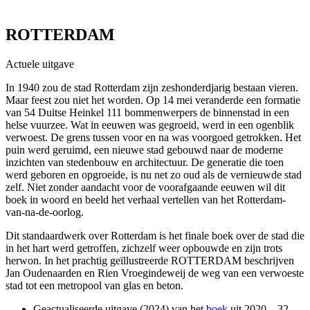
ROTTERDAM
Actuele uitgave
In 1940 zou de stad Rotterdam zijn zeshonderdjarig bestaan vieren.
Maar feest zou niet het worden. Op 14 mei veranderde een formatie
van 54 Duitse Heinkel 111 bommenwerpers de binnenstad in een
helse vuurzee. Wat in eeuwen was gegroeid, werd in een ogenblik
verwoest. De grens tussen voor en na was voorgoed getrokken. Het
puin werd geruimd, een nieuwe stad gebouwd naar de moderne
inzichten van stedenbouw en architectuur. De generatie die toen
werd geboren en opgroeide, is nu net zo oud als de vernieuwde stad
zelf. Niet zonder aandacht voor de voorafgaande eeuwen wil dit
boek in woord en beeld het verhaal vertellen van het Rotterdam-
van-na-de-oorlog.
Dit standaardwerk over Rotterdam is het finale boek over de stad die
in het hart werd getroffen, zichzelf weer opbouwde en zijn trots
herwon. In het prachtig geïllustreerde ROTTERDAM beschrijven
Jan Oudenaarden en Rien Vroegindeweij de weg van een verwoeste
stad tot een metropool van glas en beton.
Geactualiseerde uitgave (2024) van het
boek
uit 2020 – 32