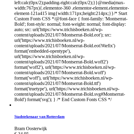
left:calc(0px/2);padding-right:calc(0px/2);}}@media(max-
width:767px){.elementor-360 .elementor-element.elementor-
element-121a415 img{width:171px;height:214px;}}/* Start
Custom Fonts CSS */@font-face { font-family: 'Montserrat-
Bold'; font-style: normal; font-weight: normal; font-display:
auto; src: url('https://www.trichisboeken.nl/wp-
content/uploads/2021/07/Montserrat-Bold.eot'); src:
url('https://www.trichisboeken.nl/wp-
content/uploads/2021/07/Montserrat-Bold.eot?#iefix')
format('embedded-opentype'),
url('https://www.trichisboeken.nl/wp-
content/uploads/2021/07/Montserrat-Bold.woff2')
format('woff2'), url('https://www.trichisboeken.nl/wp-
content/uploads/2021/07/Montserrat-Bold.woff')
format('woff'), url('https://www.trichisboeken.nl/wp-
content/uploads/2021/07/Montserrat-Bold.ttf')
format('truetype'), url('https://www.trichisboeken.nl/wp-
content/uploads/2021/07/Montserrat-Bold.svg#Montserrat-
Bold') format('svg'); } /* End Custom Fonts CSS */
Stadstekenaar van Rotterdam
Bram Oosterwijk
€
34,95