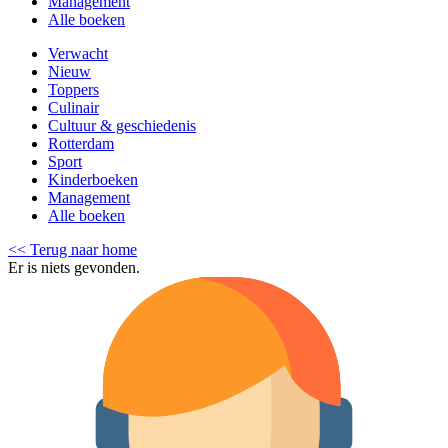
Management
Alle boeken
Verwacht
Nieuw
Toppers
Culinair
Cultuur & geschiedenis
Rotterdam
Sport
Kinderboeken
Management
Alle boeken
<< Terug naar home
Er is niets gevonden.