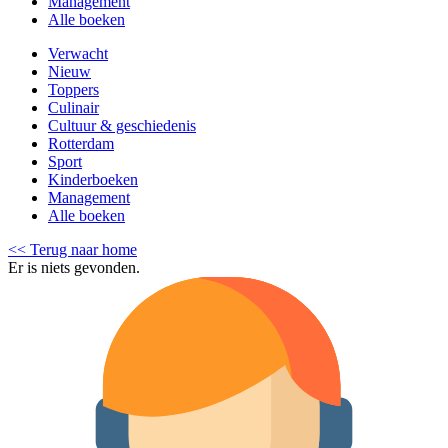
Management
Alle boeken
Verwacht
Nieuw
Toppers
Culinair
Cultuur & geschiedenis
Rotterdam
Sport
Kinderboeken
Management
Alle boeken
<< Terug naar home
Er is niets gevonden.