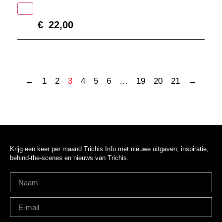
In winkelmand
€
22,00
←
1
2
3
4
5
6
…
19
20
21
→
Krijg een keer per maand Trichis Info met nieuwe uitgaven, inspiratie,
behind-the-scenes en nieuws van Trichis.