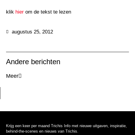
klik
hier
om de tekst te lezen
augustus 25, 2012
Andere berichten
Meer
Krijg een keer per maand Trichis Info met nieuwe uitgaven, inspiratie,
behind-the-scenes en nieuws van Trichis.