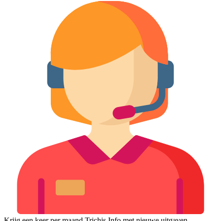
Krijg een keer per maand Trichis Info met nieuwe uitgaven,