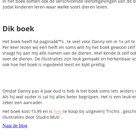
In het boek komen ook de verschillende leefomgevingen van de d
zodat kinderen leren waar welke soort dieren leven.
Dik boek
Het boek heeft 64 paginaâ€™s , te veel voor Danny om in 1x uit te 
Per keer lezen wij een helft en soms wilt hij het boek gewoon ze
vraagt hij aan mij alle namen van de dieren. Veel kende ik zelf oo
over de dieren. De illustraties zijn leuk gemaakt en herkenbaar v
ook hoe het boek is ingedeeld leest en kijkt prettig.
Omdat Danny pas 4 jaar oud is heb ik het boek soms iets anders 
Als hij wat ouder is zal hij alles beter begrijpen. Het is een leuk 
zeker een aanrader.
Het boek kost 15,99 en is
hier
te koop bij uitgeverij Trichis , ges
illustraties door Studio Muti .
Naar de blog