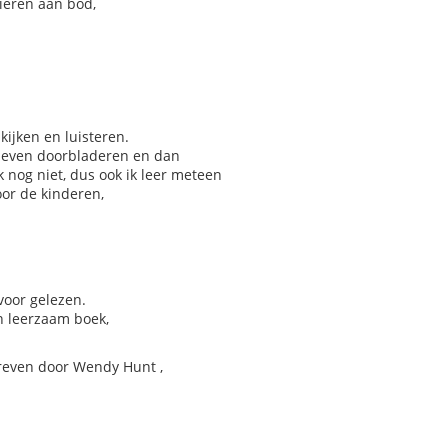
ieren aan bod,
kijken en luisteren.
lf even doorbladeren en dan
k nog niet, dus ook ik leer meteen
oor de kinderen,
voor gelezen.
en leerzaam boek,
chreven door Wendy Hunt ,