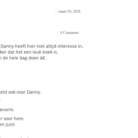
maart 10, 2018
0 Comments
anny heeft hier niet altijd interesse in,
er dat het een leuk boek is.
 de hele dag doen â€ .
geld ook voor Danny.
.
 enorm.
er voor hem.
n juist