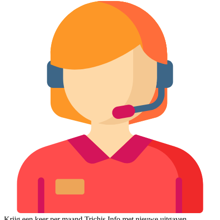
Krijg een keer per maand Trichis Info met nieuwe uitgaven,