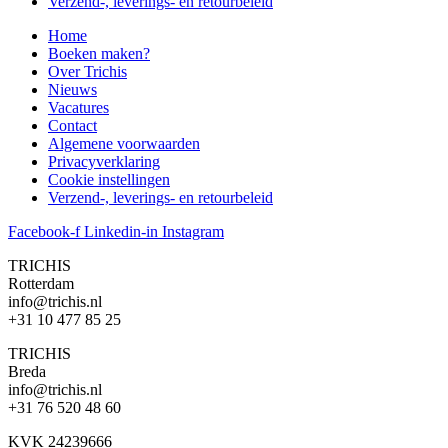
Verzend-, leverings- en retourbeleid
Home
Boeken maken?
Over Trichis
Nieuws
Vacatures
Contact
Algemene voorwaarden
Privacyverklaring
Cookie instellingen
Verzend-, leverings- en retourbeleid
Facebook-f
Linkedin-in
Instagram
TRICHIS
Rotterdam
info@trichis.nl
+31 10 477 85 25
TRICHIS
Breda
info@trichis.nl
+31 76 520 48 60
KVK 24239666