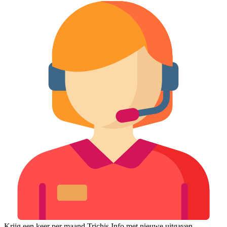
Krijg een keer per maand Trichis Info met nieuwe uitgaven,