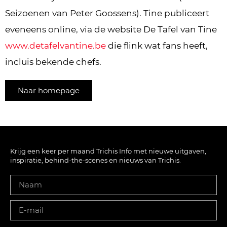
Seizoenen van Peter Goossens). Tine publiceert
eveneens online, via de website De Tafel van Tine
www.detafelvantine.be
die flink wat fans heeft,
incluis bekende chefs.
Naar homepage
Krijg een keer per maand Trichis Info met nieuwe uitgaven,
inspiratie, behind-the-scenes en nieuws van Trichis.