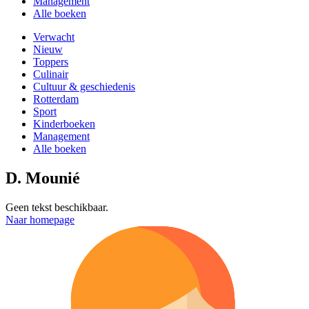
Management
Alle boeken
Verwacht
Nieuw
Toppers
Culinair
Cultuur & geschiedenis
Rotterdam
Sport
Kinderboeken
Management
Alle boeken
D. Mounié
Geen tekst beschikbaar.
Naar homepage