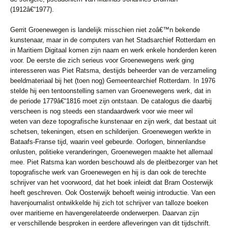
(1912â€“1977).
Gerrit Groenewegen is landelijk misschien niet zoâ€™n bekende
kunstenaar,
maar in de computers van het Stadsarchief Rotterdam en
in Maritiem Digitaal
komen zijn naam en werk enkele honderden keren
voor. De eerste die zich
serieus voor Groenewegens werk ging
interesseren was Piet Ratsma, destijds
beheerder van de verzameling
beeldmateriaal bij het (toen nog) Gemeentearchief
Rotterdam. In 1976
stelde hij een tentoonstelling samen van Groenewegens
werk, dat in
de periode 1779â€“1816 moet zijn ontstaan. De catalogus die
daarbij
verscheen is nog steeds een standaardwerk voor wie meer wil
weten
van deze topografische kunstenaar en zijn werk, dat bestaat uit
schetsen,
tekeningen, etsen en schilderijen. Groenewegen werkte in
Bataafs-Franse tijd,
waarin veel gebeurde. Oorlogen, binnenlandse
onlusten, politieke veranderingen,
Groenewegen maakte het allemaal
mee. Piet Ratsma kan worden
beschouwd als de pleitbezorger van het
topografische werk van Groenewegen
en hij is dan ook de terechte
schrijver van het voorwoord, dat het boek inleidt
dat Bram Oosterwijk
heeft geschreven. Ook Oosterwijk behoeft weinig introductie.
Van een
havenjournalist ontwikkelde hij zich tot schrijver van talloze
boeken
over maritieme en havengerelateerde onderwerpen. Daarvan zijn
er
verschillende besproken in eerdere afleveringen van dit tijdschrift.