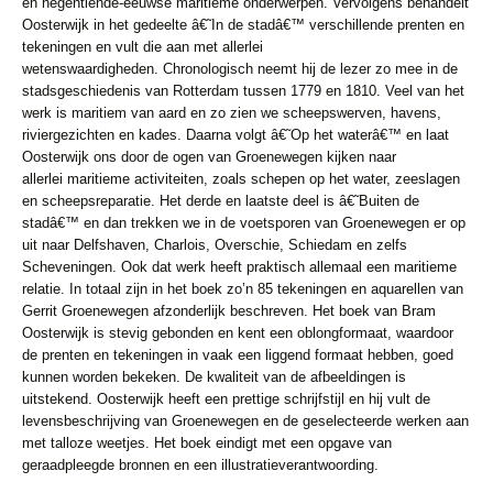
en negentiende-eeuwse maritieme onderwerpen.
Vervolgens behandelt
Oosterwijk in het gedeelte â€˜In de stadâ€™ verschillende
prenten en
tekeningen en vult die aan met allerlei
wetenswaardigheden.
Chronologisch neemt hij de lezer zo mee in de
stadsgeschiedenis van Rotterdam
tussen 1779 en 1810. Veel van het
werk is maritiem van aard en zo zien we
scheepswerven, havens,
riviergezichten en kades. Daarna volgt â€˜Op het waterâ€™
en laat
Oosterwijk ons door de ogen van Groenewegen kijken naar
allerlei
maritieme activiteiten, zoals schepen op het water, zeeslagen
en scheepsreparatie.
Het derde en laatste deel is â€˜Buiten de
stadâ€™ en dan trekken we in de
voetsporen van Groenewegen er op
uit naar Delfshaven, Charlois, Overschie,
Schiedam en zelfs
Scheveningen. Ook dat werk heeft praktisch allemaal een
maritieme
relatie. In totaal zijn in het boek zo’n 85 tekeningen en aquarellen
van
Gerrit Groenewegen afzonderlijk beschreven. Het boek van Bram
Oosterwijk is stevig gebonden en kent een
oblongformaat, waardoor
de prenten en tekeningen in vaak een liggend formaat
hebben, goed
kunnen worden bekeken. De kwaliteit van de afbeeldingen
is
uitstekend. Oosterwijk heeft een prettige schrijfstijl en hij vult de
levensbeschrijving
van Groenewegen en de geselecteerde werken aan
met talloze
weetjes. Het boek eindigt met een opgave van
geraadpleegde bronnen en een
illustratieverantwoording.