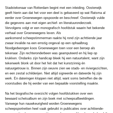
Stadstekenaar van Rotterdam begint met een inleiding. Oosterwijk
geeft
hierin aan dat het voor een deel is gebaseerd op wat Ratsma al
eerder over
Groenewegen opspoorde en beschreef. Oosterwijk vulde
die gegevens aan met
eigen archief- en literatuuronderzoek.
Vervolgens volgt er een monografisch
hoofdstuk waarin het bekende
verhaal over Groenewegens leven. Als
aankomend
scheepstimmerman raakte hij rond zijn achttiende jaar
zwaar invalide
na een ernstig ongeval op een ophaalbrug.
Noodgedwongen koos Groenewegen
toen voor een beroep als
tekenaar. Zijn rechteronderbeen was geamputeerd
en hij liep op
krukken. Ondanks zijn handicap bleek hij een natuurtalent,
want zijn
tekenwerk blonk uit door het feit dat het kunstzinnig én
natuurgetrouw
is. Binnen zijn oeuvre zien we stads- en riviergezichten,
en een zestal
schilderijen. Niet altijd signeerde en dateerde hij zijn
werk. En dateringen
kloppen niet altijd, want soms betreffen die de
voorstudies die hij eerder van
een bepaalde voorstelling maakte.
Na het biografische overzicht volgen hoofdstukken over een
bewaard
schetsalbum en zijn boek met scheepsafbeeldingen.
Vanwege hun nauwkeurigheid
worden Groenewegens
scheepsportretten heel vaak gebruikt in
publicaties over achttiende-