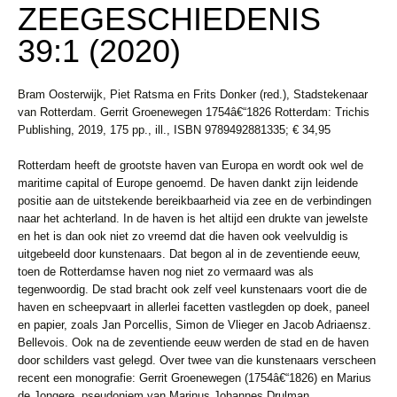
ZEEGESCHIEDENIS
39:1 (2020)
Bram Oosterwijk, Piet Ratsma en Frits Donker (red.), Stadstekenaar
van Rotterdam.
Gerrit Groenewegen 1754â€“1826
Rotterdam: Trichis
Publishing, 2019, 175 pp., ill., ISBN 9789492881335; € 34,95
Rotterdam heeft de grootste haven van Europa en wordt ook wel de
maritime
capital of Europe genoemd. De haven dankt zijn leidende
positie aan de
uitstekende bereikbaarheid via zee en de verbindingen
naar het achterland. In
de haven is het altijd een drukte van jewelste
en het is dan ook niet zo vreemd
dat die haven ook veelvuldig is
uitgebeeld door kunstenaars. Dat begon al
in de zeventiende eeuw,
toen de Rotterdamse haven nog niet zo vermaard
was als
tegenwoordig. De stad bracht ook zelf veel kunstenaars voort die
de
haven en scheepvaart in allerlei facetten vastlegden op doek, paneel
en
papier, zoals Jan Porcellis, Simon de Vlieger en Jacob Adriaensz.
Bellevois. Ook
na de zeventiende eeuw werden de stad en de haven
door schilders vast
gelegd. Over twee van die kunstenaars verscheen
recent een monografie: Gerrit
Groenewegen (1754â€“1826) en Marius
de Jongere, pseudoniem van Marinus
Johannes Drulman